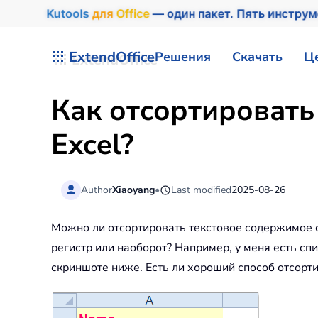
Kutools
для
Office
— один пакет. Пять инстру
Перейти к содержимому
ExtendOffice
Решения
Скачать
Ц
Как отсортировать
Excel?
Author
Xiaoyang
•
Last modified
2025-08-26
Можно ли отсортировать текстовое содержимое с 
регистр или наоборот? Например, у меня есть спи
скриншоте ниже. Есть ли хороший способ отсортир