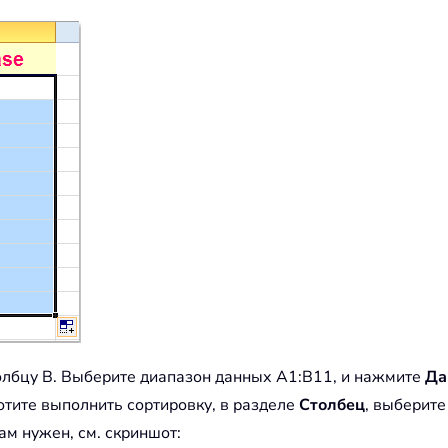
толбцу B. Выберите диапазон данных A1:B11, и нажмите
Да
отите выполнить сортировку, в разделе
Столбец
, выберит
ам нужен, см. скриншот: