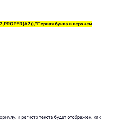
2,PROPER(A2)),"Первая буква в верхнем
рмулу, и регистр текста будет отображен, как