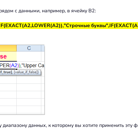
рядом с данными, например, в ячейку B2:
IF(EXACT(A2,LOWER(A2)),"Строчные буквы",IF(EXACT(A
диапазону данных, к которому вы хотите применить эту фо