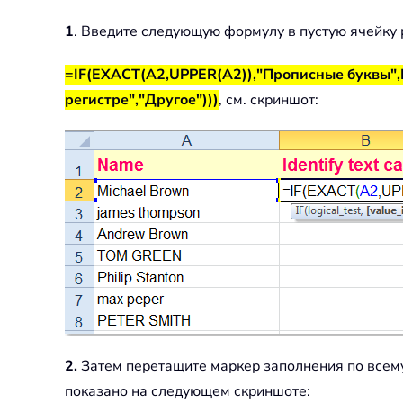
1
. Введите следующую формулу в пустую ячейку 
=IF(EXACT(A2,UPPER(A2)),"Прописные буквы",
регистре","Другое")))
, см. скриншот:
2.
Затем перетащите маркер заполнения по всему 
показано на следующем скриншоте: