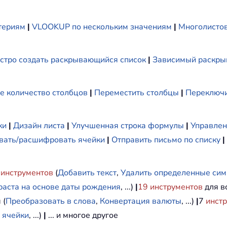
териям
|
VLOOKUP по нескольким значениям
|
Многолистов
стро создать раскрывающийся список
|
Зависимый раскры
е количество столбцов
|
Переместить столбцы
|
Переключи
ки
|
Дизайн листа
|
Улучшенная строка формулы
|
Управлен
ать/расшифровать ячейки
|
Отправить письмо по списку
|
инструментов
(
Добавить текст
,
Удалить определенные си
раста на основе даты рождения
, ...)
|
19
инструментов
для вс
 (
Преобразовать в слова
,
Конвертация валюты
, ...)
|
7
инст
 ячейки
, ...)
|
... и многое другое