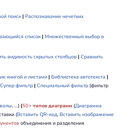
ой поиск
|
Распознавание нечетких
вающийся список
|
Множественный выбор в
ть видимость скрытых столбцов
|
Сравнить
ие книгой и листами
|
Библиотека автотекста
|
Супер фильтр
|
Специальный фильтр
(фильтр
мволы
, ...)
|
50+
типов диаграмм
(
Диаграмма
тавки (
Вставить QR-код
,
Вставить изображение
рументов
объединения и разделения