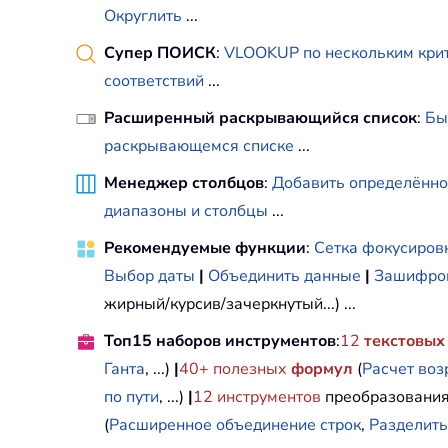
Округлить
...
Супер ПОИСК
:
VLOOKUP по нескольким кри
соответствий
...
Расширенный раскрывающийся список
:
Бы
раскрывающемся списке
...
Менеджер столбцов
:
Добавить определённо
диапазоны и столбцы
...
Рекомендуемые функции
:
Сетка фокусиров
Выбор даты
|
Объединить данные
|
Зашифров
жирный/курсив/зачеркнутый...) ...
Топ15 наборов инструментов
:
12
текстовых
Ганта
, ...)
|
40+ полезных
формул
(
Расчет воз
по пути
, ...)
|
12
инструментов
преобразования
(
Расширенное объединение строк
,
Разделить