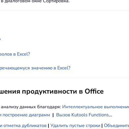
 в диалоговом окне Сортировка.
?
олов в Excel?
тречающемуся значению в Excel?
ения продуктивности в Office
 анализу данных благодаря:
Интеллектуальное выполнени
и построение диаграмм
|
Вызов Kutools Functions
…
и отметка дубликатов
|
Удалить пустые строки
|
Объединить