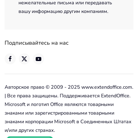
нежелательные письма или передавать
вашу информацию другим компаниям.
Подписывайтесь на нас
Авторское право © 2009 - 2025 www.extendoffice.com.
| Все права защищены. Поддерживается ExtendOffice.
Microsoft и логотип Office являются товарными
знаками или зарегистрированными товарными
знаками корпорации Microsoft в Соединенных Штатах
и/или других странах.