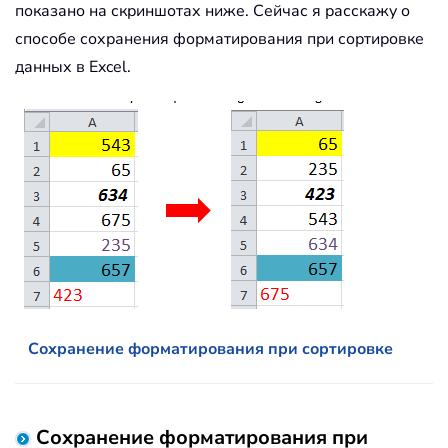
показано на скриншотах ниже. Сейчас я расскажу о
способе сохранения форматирования при сортировке
данных в Excel.
Сохранение форматирования при сортировке
Сохранение форматирования при