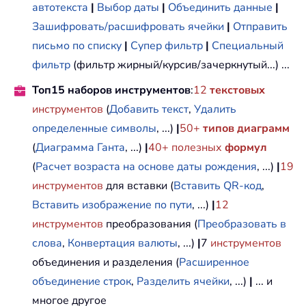
автотекста
|
Выбор даты
|
Объединить данные
|
Зашифровать/расшифровать ячейки
|
Отправить
письмо по списку
|
Супер фильтр
|
Специальный
фильтр
(фильтр жирный/курсив/зачеркнутый...) ...
Топ15 наборов инструментов
:
12
текстовых
инструментов
(
Добавить текст
,
Удалить
определенные символы
, ...)
|
50+
типов диаграмм
(
Диаграмма Ганта
, ...)
|
40+ полезных
формул
(
Расчет возраста на основе даты рождения
, ...)
|
19
инструментов
для вставки (
Вставить QR-код
,
Вставить изображение по пути
, ...)
|
12
инструментов
преобразования (
Преобразовать в
слова
,
Конвертация валюты
, ...)
|
7
инструментов
объединения и разделения (
Расширенное
объединение строк
,
Разделить ячейки
, ...)
|
... и
многое другое