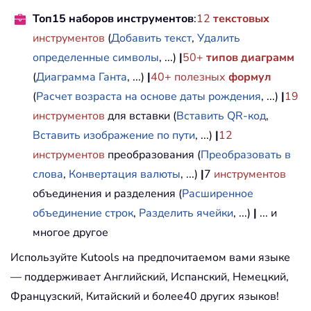
Топ15 наборов инструментов
:
12
текстовых
инструментов
(
Добавить текст
,
Удалить
определенные символы
, ...)
|
50+
типов диаграмм
(
Диаграмма Ганта
, ...)
|
40+ полезных
формул
(
Расчет возраста на основе даты рождения
, ...)
|
19
инструментов
для вставки (
Вставить QR-код
,
Вставить изображение по пути
, ...)
|
12
инструментов
преобразования (
Преобразовать в
слова
,
Конвертация валюты
, ...)
|
7
инструментов
объединения и разделения (
Расширенное
объединение строк
,
Разделить ячейки
, ...)
|
... и
многое другое
Используйте Kutools на предпочитаемом вами языке
— поддерживает Английский, Испанский, Немецкий,
Французский, Китайский и более40 других языков!