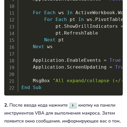
For
Each
 ws 
In
 ActiveWorkbook
.
Wor
For
Each
 pt 
In
 ws
.
PivotTables

            pt
.
ShowDrillIndicators 
=
            pt
.
RefreshTable

Next
 pt

Next
 ws

    Application
.
EnableEvents 
=
True
    Application
.
ScreenUpdating 
=
True
    MsgBox 
"All expand/collapse (+/-)
End
Sub
2.
После ввода кода нажмите
кнопку на панели
инструментов VBA для выполнения макроса. Затем
появится окно сообщения, информирующее вас о том,