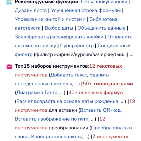
Рекомендуемые функции
:
Сетка фокусировки
|
Дизайн листа
|
Улучшенная строка формулы
|
Управление книгой и листами
|
Библиотека
автотекста
|
Выбор даты
|
Объединить данные
|
Зашифровать/расшифровать ячейки
|
Отправить
письмо по списку
|
Супер фильтр
|
Специальный
фильтр
(фильтр жирный/курсив/зачеркнутый...) ...
Топ15 наборов инструментов
:
12
текстовых
инструментов
(
Добавить текст
,
Удалить
определенные символы
, ...)
|
50+
типов диаграмм
(
Диаграмма Ганта
, ...)
|
40+ полезных
формул
(
Расчет возраста на основе даты рождения
, ...)
|
19
инструментов
для вставки (
Вставить QR-код
,
Вставить изображение по пути
, ...)
|
12
инструментов
преобразования (
Преобразовать в
слова
,
Конвертация валюты
, ...)
|
7
инструментов