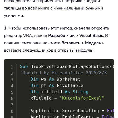
последовательно применять настройки сводной
таблицы во всей книге с минимальными ручными
усилиями.
1.
Чтобы использовать этот метод, сначала откройте
редактор VBA, нажав
Разработчик
>
Visual Basic
. В
появившемся окне нажмите
Вставить
>
Модуль
и
вставьте следующий код в открытый модуль:
Copy
Sub
 HidePivotExpandCollapseButtons
(
)
'Updated by Extendoffice 2025/8/8
Dim
 ws 
As
 Worksheet

Dim
 pt 
As
 PivotTable

Dim
 xTitleId 
As
String
    xTitleId 
=
"KutoolsforExcel"
    Application
.
ScreenUpdating 
=
Fals
    Application
.
EnableEvents 
=
False