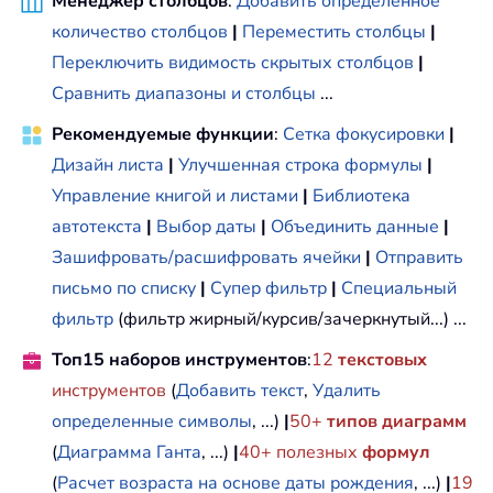
Менеджер столбцов
:
Добавить определённое
количество столбцов
|
Переместить столбцы
|
Переключить видимость скрытых столбцов
|
Сравнить диапазоны и столбцы
...
Рекомендуемые функции
:
Сетка фокусировки
|
Дизайн листа
|
Улучшенная строка формулы
|
Управление книгой и листами
|
Библиотека
автотекста
|
Выбор даты
|
Объединить данные
|
Зашифровать/расшифровать ячейки
|
Отправить
письмо по списку
|
Супер фильтр
|
Специальный
фильтр
(фильтр жирный/курсив/зачеркнутый...) ...
Топ15 наборов инструментов
:
12
текстовых
инструментов
(
Добавить текст
,
Удалить
определенные символы
, ...)
|
50+
типов диаграмм
(
Диаграмма Ганта
, ...)
|
40+ полезных
формул
(
Расчет возраста на основе даты рождения
, ...)
|
19