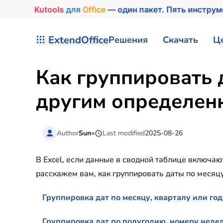
Kutools
для
Office
— один пакет. Пять инстру
Перейти к содержимому
ExtendOffice
Решения
Скачать
Ц
Как группировать 
другим определенн
Author
Sun
•
Last modified
2025-08-26
В Excel, если данные в сводной таблице включаю
расскажем вам, как группировать даты по месяцу/
Группировка дат по месяцу, кварталу или год
Группировка дат по полугодию, номеру неде