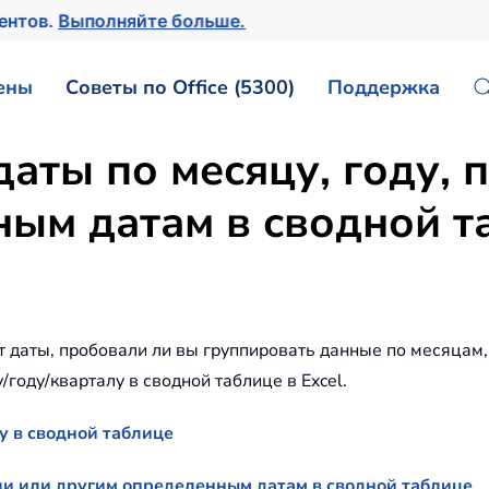
ментов.
Выполняйте больше.
ены
Советы по Office (5300)
Поддержка
даты по месяцу, году,
ым датам в сводной т
т даты, пробовали ли вы группировать данные по месяцам,
году/кварталу в сводной таблице в Excel.
у в сводной таблице
ли или другим определенным датам в сводной таблице