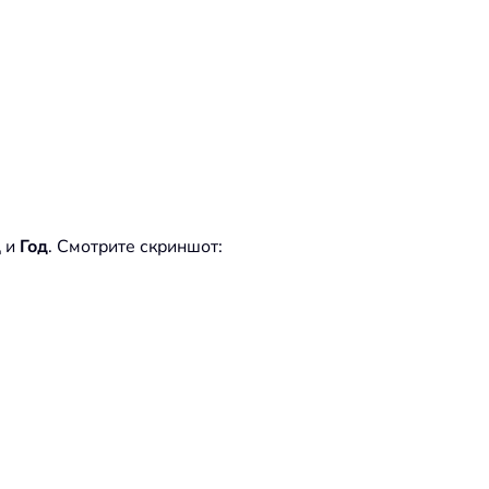
ц
и
Год
. Смотрите скриншот: