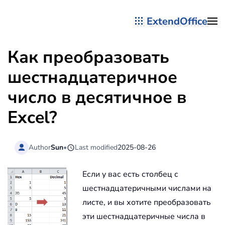
ExtendOffice
Перейти к содержимому
Как преобразовать
шестнадцатеричное
число в десятичное в
Excel?
Author
Sun
•
Last modified
2025-08-26
Если у вас есть столбец с
шестнадцатеричными числами на
листе, и вы хотите преобразовать
эти шестнадцатеричные числа в