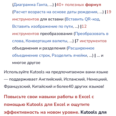
(
Диаграмма Ганта
, ...)
|
40+ полезных
формул
(
Расчет возраста на основе даты рождения
, ...)
|
19
инструментов
для вставки (
Вставить QR-код
,
Вставить изображение по пути
, ...)
|
12
инструментов
преобразования (
Преобразовать в
слова
,
Конвертация валюты
, ...)
|
7
инструментов
объединения и разделения (
Расширенное
объединение строк
,
Разделить ячейки
, ...)
|
... и
многое другое
Используйте Kutools на предпочитаемом вами языке
— поддерживает Английский, Испанский, Немецкий,
Французский, Китайский и более40 других языков!
Повысьте свои навыки работы в Excel с
помощью Kutools для Excel и ощутите
эффективность на новом уровне.
Kutools для