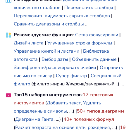
количество столбцов
|
Переместить столбцы
|
Переключить видимость скрытых столбцов
|
Сравнить диапазоны и столбцы
...
Рекомендуемые функции
:
Сетка фокусировки
|
Дизайн листа
|
Улучшенная строка формулы
|
Управление книгой и листами
|
Библиотека
автотекста
|
Выбор даты
|
Объединить данные
|
Зашифровать/расшифровать ячейки
|
Отправить
письмо по списку
|
Супер фильтр
|
Специальный
фильтр
(фильтр жирный/курсив/зачеркнутый...) ...
Топ15 наборов инструментов
:
12
текстовых
инструментов
(
Добавить текст
,
Удалить
определенные символы
, ...)
|
50+
типов диаграмм
(
Диаграмма Ганта
, ...)
|
40+ полезных
формул
(
Расчет возраста на основе даты рождения
, ...)
|
19