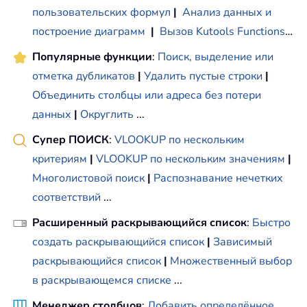
пользовательских формул
|
Анализ данных и
построение диаграмм
|
Вызов Kutools Functions
…
Популярные функции
:
Поиск, выделение или
отметка дубликатов
|
Удалить пустые строки
|
Объединить столбцы или адреса без потери
данных
|
Округлить
...
Супер ПОИСК
:
VLOOKUP по нескольким
критериям
|
VLOOKUP по нескольким значениям
|
Многолистовой поиск
|
Распознавание нечетких
соответствий
...
Расширенный раскрывающийся список
:
Быстро
создать раскрывающийся список
|
Зависимый
раскрывающийся список
|
Множественный выбор
в раскрывающемся списке
...
Менеджер столбцов
:
Добавить определённое