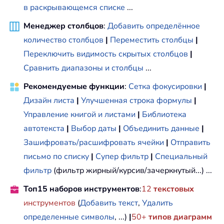
в раскрывающемся списке
...
Менеджер столбцов
:
Добавить определённое
количество столбцов
|
Переместить столбцы
|
Переключить видимость скрытых столбцов
|
Сравнить диапазоны и столбцы
...
Рекомендуемые функции
:
Сетка фокусировки
|
Дизайн листа
|
Улучшенная строка формулы
|
Управление книгой и листами
|
Библиотека
автотекста
|
Выбор даты
|
Объединить данные
|
Зашифровать/расшифровать ячейки
|
Отправить
письмо по списку
|
Супер фильтр
|
Специальный
фильтр
(фильтр жирный/курсив/зачеркнутый...) ...
Топ15 наборов инструментов
:
12
текстовых
инструментов
(
Добавить текст
,
Удалить
определенные символы
, ...)
|
50+
типов диаграмм