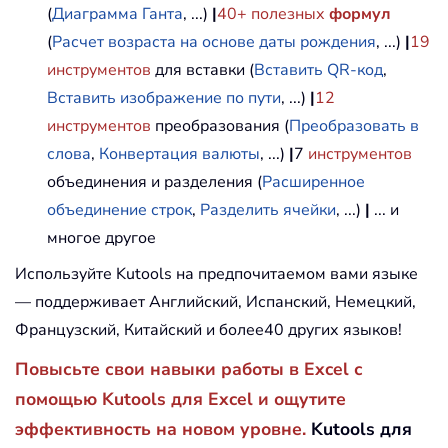
(
Диаграмма Ганта
, ...)
|
40+ полезных
формул
(
Расчет возраста на основе даты рождения
, ...)
|
19
инструментов
для вставки (
Вставить QR-код
,
Вставить изображение по пути
, ...)
|
12
инструментов
преобразования (
Преобразовать в
слова
,
Конвертация валюты
, ...)
|
7
инструментов
объединения и разделения (
Расширенное
объединение строк
,
Разделить ячейки
, ...)
|
... и
многое другое
Используйте Kutools на предпочитаемом вами языке
— поддерживает Английский, Испанский, Немецкий,
Французский, Китайский и более40 других языков!
Повысьте свои навыки работы в Excel с
помощью Kutools для Excel и ощутите
эффективность на новом уровне.
Kutools для