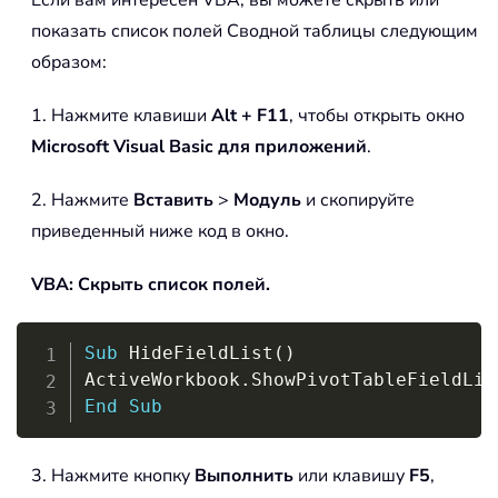
показать список полей Сводной таблицы следующим
образом:
1. Нажмите клавиши
Alt + F11
, чтобы открыть окно
Microsoft Visual Basic для приложений
.
2. Нажмите
Вставить
>
Модуль
и скопируйте
приведенный ниже код в окно.
VBA: Скрыть список полей.
Copy
Sub
 HideFieldList
(
)
ActiveWorkbook
.
ShowPivotTableFieldLis
End
Sub
3. Нажмите кнопку
Выполнить
или клавишу
F5
,