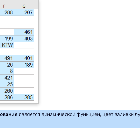
рование
является динамической функцией, цвет заливки бу