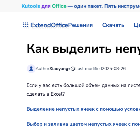
Kutools
для
Office
— один пакет. Пять инстру
Перейти к содержимому
ExtendOffice
Решения
Скачать
Ц
Как выделить непу
Author
Xiaoyang
•
Last modified
2025-08-26
Если у вас есть большой объем данных на листе
сделать в Excel?
Выделение непустых ячеек с помощью условн
Выбор и заливка цветом непустых ячеек с п