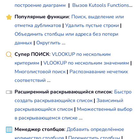
построение диаграмм
|
Вызов Kutools Functions
…
Популярные функции
:
Поиск, выделение или
отметка дубликатов
|
Удалить пустые строки
|
Объединить столбцы или адреса без потери
данных
|
Округлить
...
Супер ПОИСК
:
VLOOKUP по нескольким
критериям
|
VLOOKUP по нескольким значениям
|
Многолистовой поиск
|
Распознавание нечетких
соответствий
...
Расширенный раскрывающийся список
:
Быстро
создать раскрывающийся список
|
Зависимый
раскрывающийся список
|
Множественный выбор
в раскрывающемся списке
...
Менеджер столбцов
:
Добавить определённое
количество столбцов
|
Переместить столбцы
|