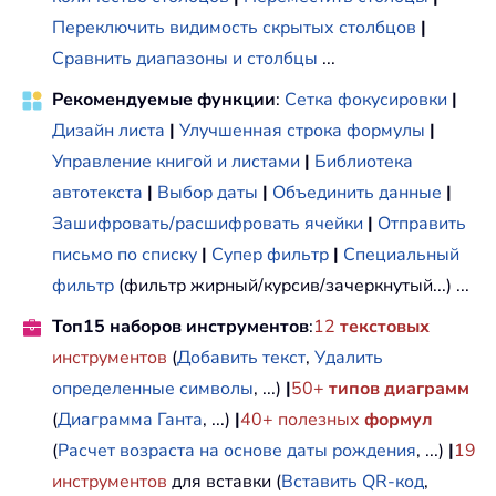
Переключить видимость скрытых столбцов
|
Сравнить диапазоны и столбцы
...
Рекомендуемые функции
:
Сетка фокусировки
|
Дизайн листа
|
Улучшенная строка формулы
|
Управление книгой и листами
|
Библиотека
автотекста
|
Выбор даты
|
Объединить данные
|
Зашифровать/расшифровать ячейки
|
Отправить
письмо по списку
|
Супер фильтр
|
Специальный
фильтр
(фильтр жирный/курсив/зачеркнутый...) ...
Топ15 наборов инструментов
:
12
текстовых
инструментов
(
Добавить текст
,
Удалить
определенные символы
, ...)
|
50+
типов диаграмм
(
Диаграмма Ганта
, ...)
|
40+ полезных
формул
(
Расчет возраста на основе даты рождения
, ...)
|
19
инструментов
для вставки (
Вставить QR-код
,