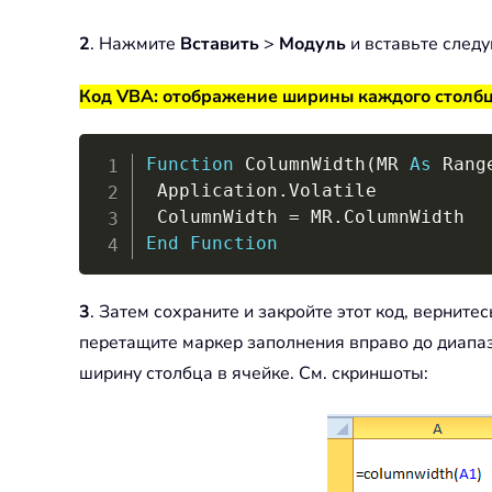
2
. Нажмите
Вставить
>
Модуль
и вставьте след
Код VBA: отображение ширины каждого столбц
Function
 ColumnWidth
(
MR 
As
 Rang
 Application
.
Volatile

 ColumnWidth 
=
 MR
.
End
Function
3
. Затем сохраните и закройте этот код, верните
перетащите маркер заполнения вправо до диапаз
ширину столбца в ячейке. См. скриншоты: