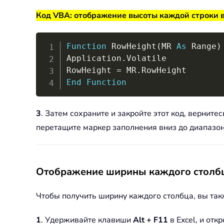
Код VBA: отображение высоты каждой строки 
Function
 RowHeight
(
MR 
As
 Range
)
Application
.
Volatile

RowHeight 
=
 MR
.
End
Function
3
. Затем сохраните и закройте этот код, верните
перетащите маркер заполнения вниз до диапазона
Отображение ширины каждого столбц
Чтобы получить ширину каждого столбца, вы та
1
. Удерживайте клавиши
Alt + F11
в Excel, и отк