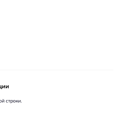
ции
й строки.