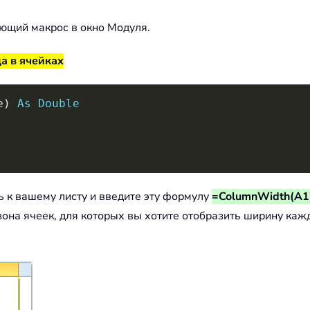
ующий макрос в окно Модуля.
а в ячейках
e
)
As
Double
сь к вашему листу и введите эту формулу
=ColumnWidth(A1
она ячеек, для которых вы хотите отобразить ширину кажд