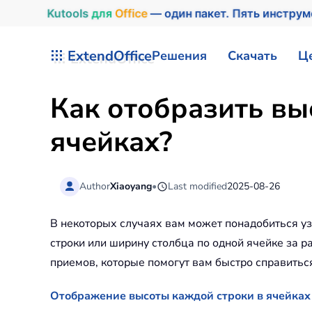
Kutools
для
Office
— один пакет. Пять инстру
Перейти к содержимому
ExtendOffice
Решения
Скачать
Ц
Как отобразить вы
ячейках?
Author
Xiaoyang
•
Last modified
2025-08-26
В некоторых случаях вам может понадобиться уз
строки или ширину столбца по одной ячейке за 
приемов, которые помогут вам быстро справиться
Отображение высоты каждой строки в ячейка