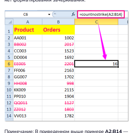
Примечание: В приведенном выше примере
A2:B14
—