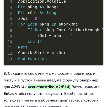
Application
.
Dim
 pRng 
As
Dim
 xOut 
As
Long
xOut 
=
0
For
Each
 pRng 
In
 pWorkRng

If
Not
 pRng
.
Font
.
Strikethrough 
Th
        xOut 
=
 xOut 
+
1
End
If
Next
CountNoStrike 
=
End
Function
3
. Сохраните свою книгу с макросами, вернитесь к
листу и в пустой ячейке введите формулу (например,
для
A2:B14
):
=countnostrike(A2:B14)
Затем нажмите
Enter
, чтобы получить результат. Excel подсчитает
только те ячейки в выбранном диапазоне, у которых
нет форматирования зачеркивания.