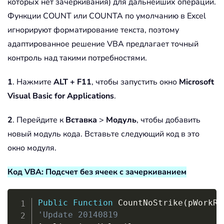
которых нет зачеркивания) для дальнейших операций.
Функции COUNT или COUNTA по умолчанию в Excel
игнорируют форматирование текста, поэтому
адаптированное решение VBA предлагает точный
контроль над такими потребностями.
1
. Нажмите
ALT + F11
, чтобы запустить окно
Microsoft
Visual Basic for Applications
.
2
. Перейдите к
Вставка
>
Модуль
, чтобы добавить
новый модуль кода. Вставьте следующий код в это
окно модуля.
Код VBA: Подсчет без ячеек с зачеркиванием
Copy
Public
Function
 CountNoStrike
(
pWorkRn
'Update 20140819