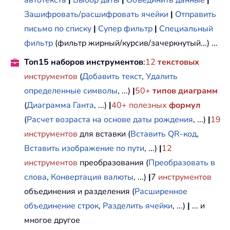
Зашифровать/расшифровать ячейки
|
Отправить
письмо по списку
|
Супер фильтр
|
Специальный
фильтр
(фильтр жирный/курсив/зачеркнутый...) ...
Топ15 наборов инструментов
:
12
текстовых
инструментов
(
Добавить текст
,
Удалить
определенные символы
, ...)
|
50+
типов диаграмм
(
Диаграмма Ганта
, ...)
|
40+ полезных
формул
(
Расчет возраста на основе даты рождения
, ...)
|
19
инструментов
для вставки (
Вставить QR-код
,
Вставить изображение по пути
, ...)
|
12
инструментов
преобразования (
Преобразовать в
слова
,
Конвертация валюты
, ...)
|
7
инструментов
объединения и разделения (
Расширенное
объединение строк
,
Разделить ячейки
, ...)
|
... и
многое другое