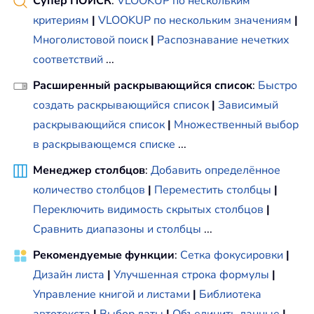
Супер ПОИСК
:
VLOOKUP по нескольким
критериям
|
VLOOKUP по нескольким значениям
|
Многолистовой поиск
|
Распознавание нечетких
соответствий
...
Расширенный раскрывающийся список
:
Быстро
создать раскрывающийся список
|
Зависимый
раскрывающийся список
|
Множественный выбор
в раскрывающемся списке
...
Менеджер столбцов
:
Добавить определённое
количество столбцов
|
Переместить столбцы
|
Переключить видимость скрытых столбцов
|
Сравнить диапазоны и столбцы
...
Рекомендуемые функции
:
Сетка фокусировки
|
Дизайн листа
|
Улучшенная строка формулы
|
Управление книгой и листами
|
Библиотека
автотекста
|
Выбор даты
|
Объединить данные
|