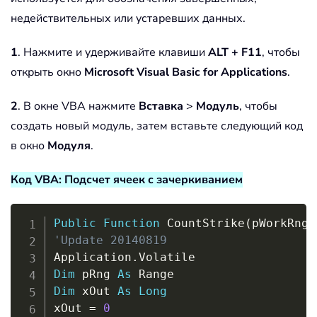
недействительных или устаревших данных.
1
. Нажмите и удерживайте клавиши
ALT + F11
, чтобы
открыть окно
Microsoft Visual Basic for Applications
.
2
. В окне VBA нажмите
Вставка
>
Модуль
, чтобы
создать новый модуль, затем вставьте следующий код
в окно
Модуля
.
Код VBA: Подсчет ячеек с зачеркиванием
Copy
Public
Function
 CountStrike
(
pWorkRng 
'Update 20140819
Application
.
Dim
 pRng 
As
Dim
 xOut 
As
Long
xOut 
=
0