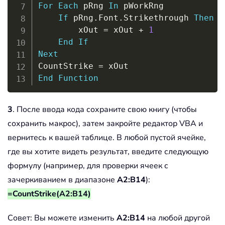
For
Each
 pRng 
In
 pWorkRng

If
 pRng
.
Font
.
Strikethrough 
Then
        xOut 
=
 xOut 
+
1
End
If
Next
CountStrike 
=
End
Function
3
. После ввода кода сохраните свою книгу (чтобы
сохранить макрос), затем закройте редактор VBA и
вернитесь к вашей таблице. В любой пустой ячейке,
где вы хотите видеть результат, введите следующую
формулу (например, для проверки ячеек с
зачеркиванием в диапазоне
A2:B14
):
=CountStrike(A2:B14)
Совет: Вы можете изменить
A2:B14
на любой другой