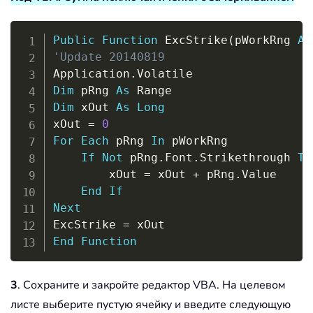
Copy
Public
Function
 ExcStrike
(
pWorkRng 
As
'Update 20140819
Application
.
Dim
 pRng 
As
Dim
 xOut 
As
Long
xOut 
=
0
For
Each
 pRng 
In
 pWorkRng

If
Not
 pRng
.
Font
.
Strikethrough 
Th
        xOut 
=
 xOut 
+
 pRng
.
Value

End
If
Next
ExcStrike 
=
End
Function
3
. Сохраните и закройте редактор VBA. На целевом
листе выберите пустую ячейку и введите следующую