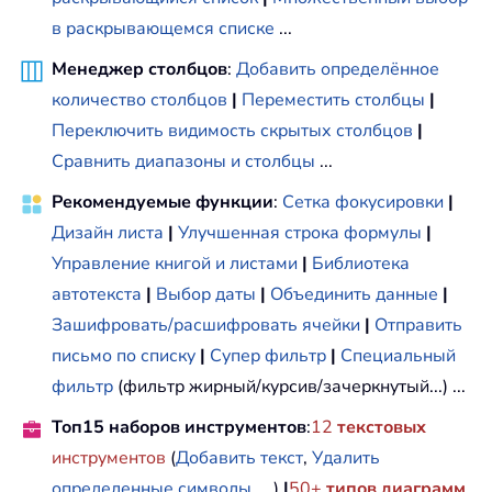
в раскрывающемся списке
...
Менеджер столбцов
:
Добавить определённое
количество столбцов
|
Переместить столбцы
|
Переключить видимость скрытых столбцов
|
Сравнить диапазоны и столбцы
...
Рекомендуемые функции
:
Сетка фокусировки
|
Дизайн листа
|
Улучшенная строка формулы
|
Управление книгой и листами
|
Библиотека
автотекста
|
Выбор даты
|
Объединить данные
|
Зашифровать/расшифровать ячейки
|
Отправить
письмо по списку
|
Супер фильтр
|
Специальный
фильтр
(фильтр жирный/курсив/зачеркнутый...) ...
Топ15 наборов инструментов
:
12
текстовых
инструментов
(
Добавить текст
,
Удалить
определенные символы
, ...)
|
50+
типов диаграмм