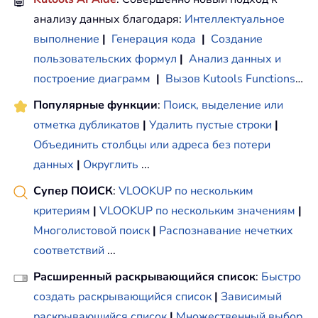
🤖
анализу данных благодаря:
Интеллектуальное
выполнение
|
Генерация кода
|
Создание
пользовательских формул
|
Анализ данных и
построение диаграмм
|
Вызов Kutools Functions
…
Популярные функции
:
Поиск, выделение или
отметка дубликатов
|
Удалить пустые строки
|
Объединить столбцы или адреса без потери
данных
|
Округлить
...
Супер ПОИСК
:
VLOOKUP по нескольким
критериям
|
VLOOKUP по нескольким значениям
|
Многолистовой поиск
|
Распознавание нечетких
соответствий
...
Расширенный раскрывающийся список
:
Быстро
создать раскрывающийся список
|
Зависимый
раскрывающийся список
|
Множественный выбор