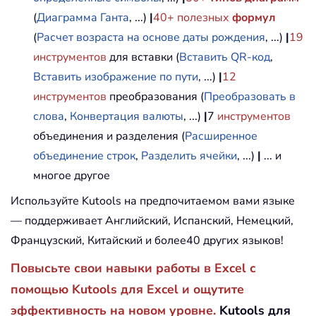
(
Диаграмма Ганта
, ...)
|
40+ полезных
формул
(
Расчет возраста на основе даты рождения
, ...)
|
19
инструментов
для вставки (
Вставить QR-код
,
Вставить изображение по пути
, ...)
|
12
инструментов
преобразования (
Преобразовать в
слова
,
Конвертация валюты
, ...)
|
7
инструментов
объединения и разделения (
Расширенное
объединение строк
,
Разделить ячейки
, ...)
|
... и
многое другое
Используйте Kutools на предпочитаемом вами языке
— поддерживает Английский, Испанский, Немецкий,
Французский, Китайский и более40 других языков!
Повысьте свои навыки работы в Excel с
помощью Kutools для Excel и ощутите
эффективность на новом уровне.
Kutools для