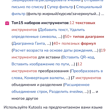
письмо по списку
|
Супер фильтр
|
Специальный
фильтр
(фильтр жирный/курсив/зачеркнутый...) ...
Топ15 наборов инструментов
:
12
текстовых
инструментов
(
Добавить текст
,
Удалить
определенные символы
, ...)
|
50+
типов диаграмм
(
Диаграмма Ганта
, ...)
|
40+ полезных
формул
(
Расчет возраста на основе даты рождения
, ...)
|
19
инструментов
для вставки (
Вставить QR-код
,
Вставить изображение по пути
, ...)
|
12
инструментов
преобразования (
Преобразовать в
слова
,
Конвертация валюты
, ...)
|
7
инструментов
объединения и разделения (
Расширенное
объединение строк
,
Разделить ячейки
, ...)
|
... и
многое другое
Используйте Kutools на предпочитаемом вами языке