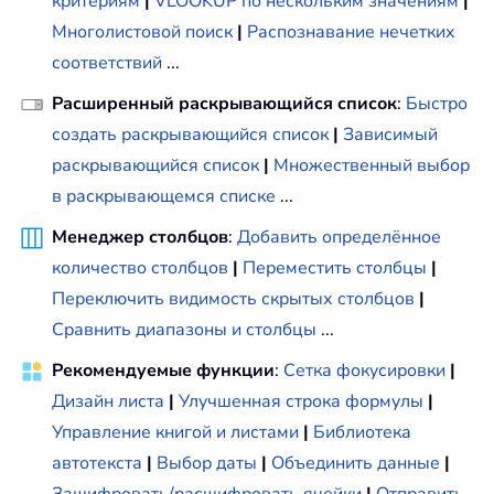
критериям
|
VLOOKUP по нескольким значениям
|
Многолистовой поиск
|
Распознавание нечетких
соответствий
...
Расширенный раскрывающийся список
:
Быстро
создать раскрывающийся список
|
Зависимый
раскрывающийся список
|
Множественный выбор
в раскрывающемся списке
...
Менеджер столбцов
:
Добавить определённое
количество столбцов
|
Переместить столбцы
|
Переключить видимость скрытых столбцов
|
Сравнить диапазоны и столбцы
...
Рекомендуемые функции
:
Сетка фокусировки
|
Дизайн листа
|
Улучшенная строка формулы
|
Управление книгой и листами
|
Библиотека
автотекста
|
Выбор даты
|
Объединить данные
|
Зашифровать/расшифровать ячейки
|
Отправить