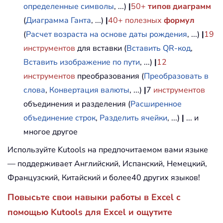
определенные символы
, ...)
|
50+
типов диаграмм
(
Диаграмма Ганта
, ...)
|
40+ полезных
формул
(
Расчет возраста на основе даты рождения
, ...)
|
19
инструментов
для вставки (
Вставить QR-код
,
Вставить изображение по пути
, ...)
|
12
инструментов
преобразования (
Преобразовать в
слова
,
Конвертация валюты
, ...)
|
7
инструментов
объединения и разделения (
Расширенное
объединение строк
,
Разделить ячейки
, ...)
|
... и
многое другое
Используйте Kutools на предпочитаемом вами языке
— поддерживает Английский, Испанский, Немецкий,
Французский, Китайский и более40 других языков!
Повысьте свои навыки работы в Excel с
помощью Kutools для Excel и ощутите