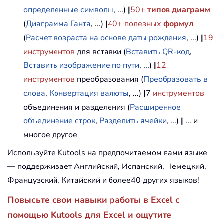
определенные символы
, ...)
|
50+
типов диаграмм
(
Диаграмма Ганта
, ...)
|
40+ полезных
формул
(
Расчет возраста на основе даты рождения
, ...)
|
19
инструментов
для вставки (
Вставить QR-код
,
Вставить изображение по пути
, ...)
|
12
инструментов
преобразования (
Преобразовать в
слова
,
Конвертация валюты
, ...)
|
7
инструментов
объединения и разделения (
Расширенное
объединение строк
,
Разделить ячейки
, ...)
|
... и
многое другое
Используйте Kutools на предпочитаемом вами языке
— поддерживает Английский, Испанский, Немецкий,
Французский, Китайский и более40 других языков!
Повысьте свои навыки работы в Excel с
помощью Kutools для Excel и ощутите