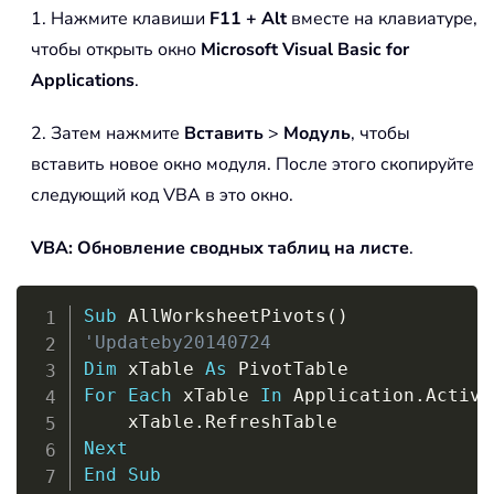
1. Нажмите клавиши
F11 + Alt
вместе на клавиатуре,
чтобы открыть окно
Microsoft Visual Basic for
Applications
.
2. Затем нажмите
Вставить
>
Модуль
, чтобы
вставить новое окно модуля. После этого скопируйте
следующий код VBA в это окно.
VBA: Обновление сводных таблиц на листе
.
Copy
Sub
 AllWorksheetPivots
(
)
'Updateby20140724
Dim
 xTable 
As
For
Each
 xTable 
In
 Application
.
Active
    xTable
.
Next
End
Sub