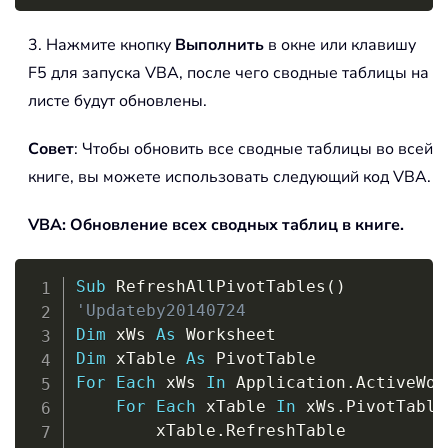
3. Нажмите кнопку
Выполнить
в окне или клавишу
F5 для запуска VBA, после чего сводные таблицы на
листе будут обновлены.
Совет
: Чтобы обновить все сводные таблицы во всей
книге, вы можете использовать следующий код VBA.
VBA: Обновление всех сводных таблиц в книге.
Copy
Sub
 RefreshAllPivotTables
(
)
'Updateby20140724
Dim
 xWs 
As
Dim
 xTable 
As
For
Each
 xWs 
In
 Application
.
ActiveWor
For
Each
 xTable 
In
 xWs
.
PivotTables
        xTable
.
RefreshTable
