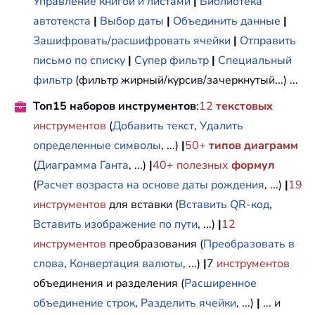
Управление книгой и листами
|
Библиотека
автотекста
|
Выбор даты
|
Объединить данные
|
Зашифровать/расшифровать ячейки
|
Отправить
письмо по списку
|
Супер фильтр
|
Специальный
фильтр
(фильтр жирный/курсив/зачеркнутый...) ...
Топ15 наборов инструментов
:
12
текстовых
инструментов
(
Добавить текст
,
Удалить
определенные символы
, ...)
|
50+
типов диаграмм
(
Диаграмма Ганта
, ...)
|
40+ полезных
формул
(
Расчет возраста на основе даты рождения
, ...)
|
19
инструментов
для вставки (
Вставить QR-код
,
Вставить изображение по пути
, ...)
|
12
инструментов
преобразования (
Преобразовать в
слова
,
Конвертация валюты
, ...)
|
7
инструментов
объединения и разделения (
Расширенное
объединение строк
,
Разделить ячейки
, ...)
|
... и