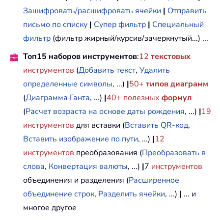
Зашифровать/расшифровать ячейки
|
Отправить
письмо по списку
|
Супер фильтр
|
Специальный
фильтр
(фильтр жирный/курсив/зачеркнутый...) ...
Топ15 наборов инструментов
:
12
текстовых
инструментов
(
Добавить текст
,
Удалить
определенные символы
, ...)
|
50+
типов диаграмм
(
Диаграмма Ганта
, ...)
|
40+ полезных
формул
(
Расчет возраста на основе даты рождения
, ...)
|
19
инструментов
для вставки (
Вставить QR-код
,
Вставить изображение по пути
, ...)
|
12
инструментов
преобразования (
Преобразовать в
слова
,
Конвертация валюты
, ...)
|
7
инструментов
объединения и разделения (
Расширенное
объединение строк
,
Разделить ячейки
, ...)
|
... и
многое другое