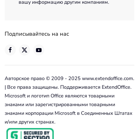
вашу информацию другим компаниям.
Подписывайтесь на нас
Авторское право © 2009 - 2025 www.extendoffice.com.
| Все права защищены. Поддерживается ExtendOffice.
Microsoft и логотип Office являются товарными
знаками или зарегистрированными товарными
знаками корпорации Microsoft в Соединенных Штатах
и/или других странах.