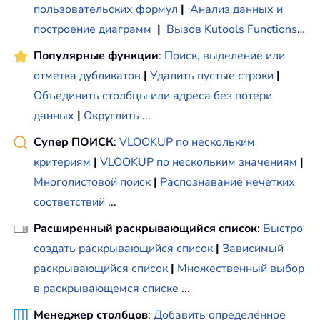
пользовательских формул
|
Анализ данных и
построение диаграмм
|
Вызов Kutools Functions
…
Популярные функции
:
Поиск, выделение или
отметка дубликатов
|
Удалить пустые строки
|
Объединить столбцы или адреса без потери
данных
|
Округлить
...
Супер ПОИСК
:
VLOOKUP по нескольким
критериям
|
VLOOKUP по нескольким значениям
|
Многолистовой поиск
|
Распознавание нечетких
соответствий
...
Расширенный раскрывающийся список
:
Быстро
создать раскрывающийся список
|
Зависимый
раскрывающийся список
|
Множественный выбор
в раскрывающемся списке
...
Менеджер столбцов
:
Добавить определённое