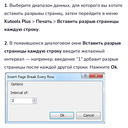
1
. Выберите диапазон данных, для которого вы хотите
вставить разрывы страниц, затем перейдите в меню
Kutools Plus
>
Печать
>
Вставить разрыв страницы
каждую строку
.
2
. В появившемся диалоговом окне
Вставить разрыв
страницы каждую строку
введите желаемый
интервал — например, введение “1” добавит разрыв
страницы после каждой другой строки. Нажмите
Ok
.