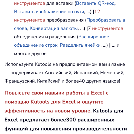
инструментов
для вставки (
Вставить QR-код
,
Вставить изображение по пути
, ...)
|
12
инструментов
преобразования (
Преобразовать в
слова
,
Конвертация валюты
, ...)
|
7
инструментов
объединения и разделения (
Расширенное
объединение строк
,
Разделить ячейки
, ...)
|
... и
многое другое
Используйте Kutools на предпочитаемом вами языке
— поддерживает Английский, Испанский, Немецкий,
Французский, Китайский и более40 других языков!
Повысьте свои навыки работы в Excel с
помощью Kutools для Excel и ощутите
эффективность на новом уровне.
Kutools для
Excel предлагает более300 расширенных
функций для повышения производительности