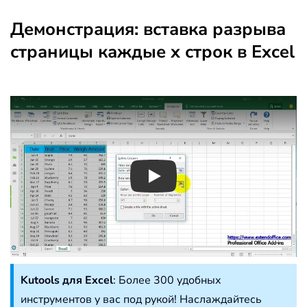
Демонстрация: вставка разрыва
страницы каждые x строк в Excel
Play
Kutools для Excel
: Более 300 удобных
инструментов у вас под рукой! Наслаждайтесь