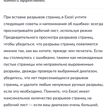
намного эффективнее.
При вставке разрывов страниц в Excel учтите
следующие советы и напоминания об ошибках: всегда
просматривайте рабочий лист, используя режим
Предварительного просмотра разрывов страниц,
чтобы убедиться, что разрывы страниц появляются
именно так, как вы хотите, прежде чем печатать. Если
вы столкнулись с ошибками, такими как неожиданные
пустые страницы или неправильно выровненные
разрывы, дважды проверьте выбранный диапазон,
убедитесь, что нет пересекающихся разрывов
страниц, и удалите любые ненужные ручные разрывы,
если это необходимо. Помните, что Excel имеет
максимальное количество разрывов страниц на
рабочий лист — если ваш диапазон очень большой,