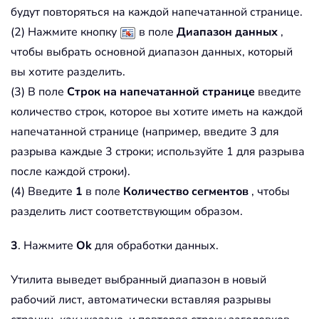
будут повторяться на каждой напечатанной странице.
(2) Нажмите кнопку
в поле
Диапазон данных
,
чтобы выбрать основной диапазон данных, который
вы хотите разделить.
(3) В поле
Строк на напечатанной странице
введите
количество строк, которое вы хотите иметь на каждой
напечатанной странице (например, введите 3 для
разрыва каждые 3 строки; используйте 1 для разрыва
после каждой строки).
(4) Введите
1
в поле
Количество сегментов
, чтобы
разделить лист соответствующим образом.
3
. Нажмите
Ok
для обработки данных.
Утилита выведет выбранный диапазон в новый
рабочий лист, автоматически вставляя разрывы