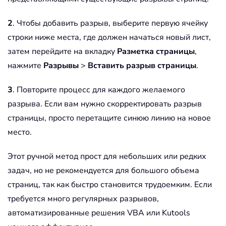
2
. Чтобы добавить разрыв, выберите первую ячейку
строки ниже места, где должен начаться новый лист,
затем перейдите на вкладку
Разметка страницы
,
нажмите
Разрывы
>
Вставить разрыв страницы
.
3
. Повторите процесс для каждого желаемого
разрыва. Если вам нужно скорректировать разрыв
страницы, просто перетащите синюю линию на новое
место.
Этот ручной метод прост для небольших или редких
задач, но не рекомендуется для большого объема
страниц, так как быстро становится трудоемким. Если
требуется много регулярных разрывов,
автоматизированные решения VBA или Kutools