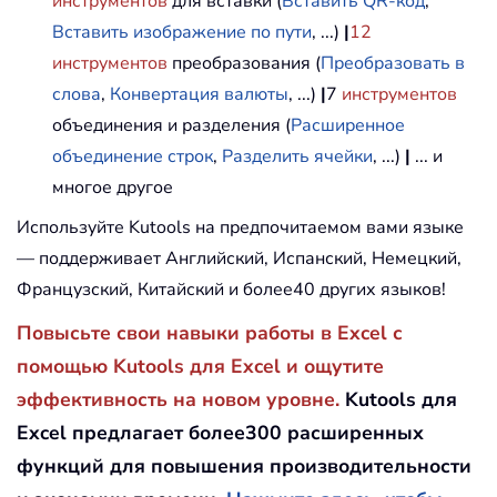
инструментов
для вставки (
Вставить QR-код
,
Вставить изображение по пути
, ...)
|
12
инструментов
преобразования (
Преобразовать в
слова
,
Конвертация валюты
, ...)
|
7
инструментов
объединения и разделения (
Расширенное
объединение строк
,
Разделить ячейки
, ...)
|
... и
многое другое
Используйте Kutools на предпочитаемом вами языке
— поддерживает Английский, Испанский, Немецкий,
Французский, Китайский и более40 других языков!
Повысьте свои навыки работы в Excel с
помощью Kutools для Excel и ощутите
эффективность на новом уровне.
Kutools для
Excel предлагает более300 расширенных
функций для повышения производительности