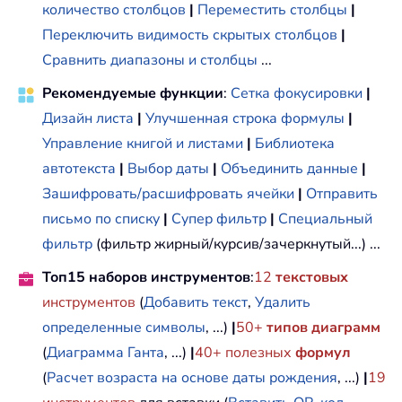
количество столбцов
|
Переместить столбцы
|
Переключить видимость скрытых столбцов
|
Сравнить диапазоны и столбцы
...
Рекомендуемые функции
:
Сетка фокусировки
|
Дизайн листа
|
Улучшенная строка формулы
|
Управление книгой и листами
|
Библиотека
автотекста
|
Выбор даты
|
Объединить данные
|
Зашифровать/расшифровать ячейки
|
Отправить
письмо по списку
|
Супер фильтр
|
Специальный
фильтр
(фильтр жирный/курсив/зачеркнутый...) ...
Топ15 наборов инструментов
:
12
текстовых
инструментов
(
Добавить текст
,
Удалить
определенные символы
, ...)
|
50+
типов диаграмм
(
Диаграмма Ганта
, ...)
|
40+ полезных
формул
(
Расчет возраста на основе даты рождения
, ...)
|
19