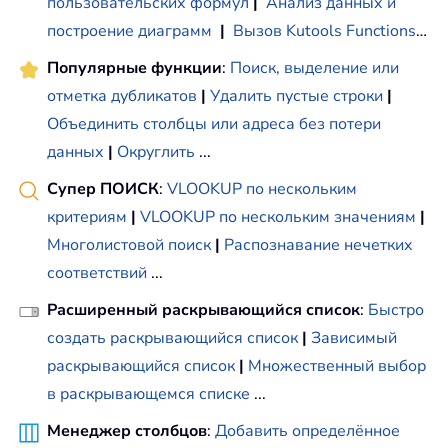
пользовательских формул
|
Анализ данных и
построение диаграмм
|
Вызов Kutools Functions
…
Популярные функции
:
Поиск, выделение или
отметка дубликатов
|
Удалить пустые строки
|
Объединить столбцы или адреса без потери
данных
|
Округлить
...
Супер ПОИСК
:
VLOOKUP по нескольким
критериям
|
VLOOKUP по нескольким значениям
|
Многолистовой поиск
|
Распознавание нечетких
соответствий
...
Расширенный раскрывающийся список
:
Быстро
создать раскрывающийся список
|
Зависимый
раскрывающийся список
|
Множественный выбор
в раскрывающемся списке
...
Менеджер столбцов
:
Добавить определённое