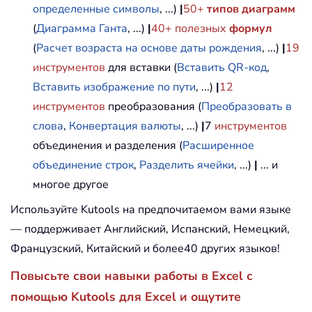
определенные символы
, ...)
|
50+
типов диаграмм
(
Диаграмма Ганта
, ...)
|
40+ полезных
формул
(
Расчет возраста на основе даты рождения
, ...)
|
19
инструментов
для вставки (
Вставить QR-код
,
Вставить изображение по пути
, ...)
|
12
инструментов
преобразования (
Преобразовать в
слова
,
Конвертация валюты
, ...)
|
7
инструментов
объединения и разделения (
Расширенное
объединение строк
,
Разделить ячейки
, ...)
|
... и
многое другое
Используйте Kutools на предпочитаемом вами языке
— поддерживает Английский, Испанский, Немецкий,
Французский, Китайский и более40 других языков!
Повысьте свои навыки работы в Excel с
помощью Kutools для Excel и ощутите