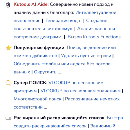
🤖
Kutools AI Aide
: Совершенно новый подход к
анализу данных благодаря:
Интеллектуальное
выполнение
|
Генерация кода
|
Создание
пользовательских формул
|
Анализ данных и
построение диаграмм
|
Вызов Kutools Functions
…
Популярные функции
:
Поиск, выделение или
отметка дубликатов
|
Удалить пустые строки
|
Объединить столбцы или адреса без потери
данных
|
Округлить
...
Супер ПОИСК
:
VLOOKUP по нескольким
критериям
|
VLOOKUP по нескольким значениям
|
Многолистовой поиск
|
Распознавание нечетких
соответствий
...
Расширенный раскрывающийся список
:
Быстро
создать раскрывающийся список
|
Зависимый