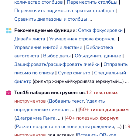
количество столбцов
|
Переместить столбцы
|
Переключить видимость скрытых столбцов
|
Сравнить диапазоны и столбцы
...
Рекомендуемые функции
:
Сетка фокусировки
|
Дизайн листа
|
Улучшенная строка формулы
|
Управление книгой и листами
|
Библиотека
автотекста
|
Выбор даты
|
Объединить данные
|
Зашифровать/расшифровать ячейки
|
Отправить
письмо по списку
|
Супер фильтр
|
Специальный
фильтр
(фильтр жирный/курсив/зачеркнутый...) ...
Топ15 наборов инструментов
:
12
текстовых
инструментов
(
Добавить текст
,
Удалить
определенные символы
, ...)
|
50+
типов диаграмм
(
Диаграмма Ганта
, ...)
|
40+ полезных
формул
(
Расчет возраста на основе даты рождения
, ...)
|
19
инструментов
для вставки (
Вставить QR-код
,