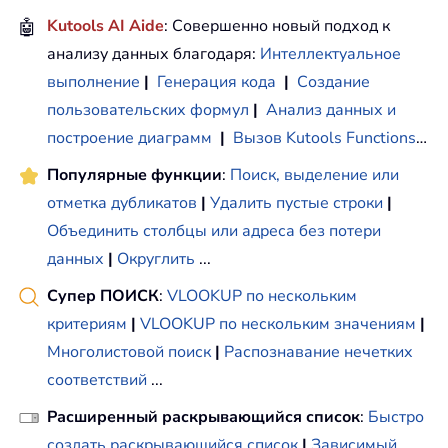
🤖
Kutools AI Aide
: Совершенно новый подход к
анализу данных благодаря:
Интеллектуальное
выполнение
|
Генерация кода
|
Создание
пользовательских формул
|
Анализ данных и
построение диаграмм
|
Вызов Kutools Functions
…
Популярные функции
:
Поиск, выделение или
отметка дубликатов
|
Удалить пустые строки
|
Объединить столбцы или адреса без потери
данных
|
Округлить
...
Супер ПОИСК
:
VLOOKUP по нескольким
критериям
|
VLOOKUP по нескольким значениям
|
Многолистовой поиск
|
Распознавание нечетких
соответствий
...
Расширенный раскрывающийся список
:
Быстро
создать раскрывающийся список
|
Зависимый