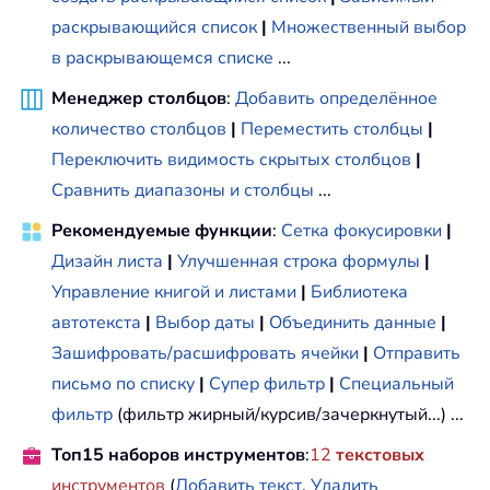
раскрывающийся список
|
Множественный выбор
в раскрывающемся списке
...
Менеджер столбцов
:
Добавить определённое
количество столбцов
|
Переместить столбцы
|
Переключить видимость скрытых столбцов
|
Сравнить диапазоны и столбцы
...
Рекомендуемые функции
:
Сетка фокусировки
|
Дизайн листа
|
Улучшенная строка формулы
|
Управление книгой и листами
|
Библиотека
автотекста
|
Выбор даты
|
Объединить данные
|
Зашифровать/расшифровать ячейки
|
Отправить
письмо по списку
|
Супер фильтр
|
Специальный
фильтр
(фильтр жирный/курсив/зачеркнутый...) ...
Топ15 наборов инструментов
:
12
текстовых
инструментов
(
Добавить текст
,
Удалить