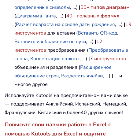
определенные символы
, ...)
|
50+
типов диаграмм
(
Диаграмма Ганта
, ...)
|
40+ полезных
формул
(
Расчет возраста на основе даты рождения
, ...)
|
19
инструментов
для вставки (
Вставить QR-код
,
Вставить изображение по пути
, ...)
|
12
инструментов
преобразования (
Преобразовать в
слова
,
Конвертация валюты
, ...)
|
7
инструментов
объединения и разделения (
Расширенное
объединение строк
,
Разделить ячейки
, ...)
|
... и
многое другое
Используйте Kutools на предпочитаемом вами языке
— поддерживает Английский, Испанский, Немецкий,
Французский, Китайский и более40 других языков!
Повысьте свои навыки работы в Excel с
помощью Kutools для Excel и ощутите