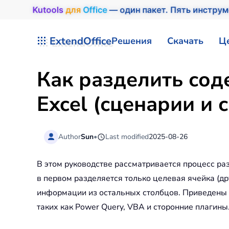
Kutools
для
Office
— один пакет. Пять инструм
Перейти к содержимому
ExtendOffice
Решения
Скачать
Ц
Как разделить сод
Excel (сценарии и
Author
Sun
•
Last modified
2025-08-26
В этом руководстве рассматривается процесс ра
в первом разделяется только целевая ячейка (д
информации из остальных столбцов. Приведены р
таких как Power Query, VBA и сторонние плагины