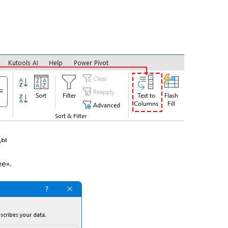
цы
е».