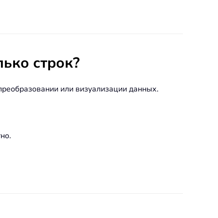
лько строк?
 преобразовании или визуализации данных.
но.