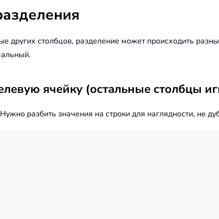
разделения
ные других столбцов, разделение может происходить разн
мальный.
целевую ячейку (остальные столбцы и
Нужно разбить значения на строки для наглядности, не ду