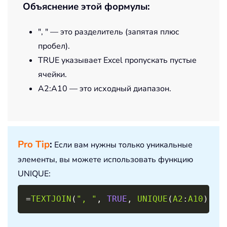
Объяснение этой формулы:
", " — это разделитель (запятая плюс
пробел).
TRUE указывает Excel пропускать пустые
ячейки.
A2:A10 — это исходный диапазон.
Pro Tip
:
Если вам нужны только уникальные
элементы, вы можете использовать функцию
UNIQUE:
Copy
=
TEXTJOIN
(
", "
,
TRUE
,
UNIQUE
(
A2
:
A10
)
)