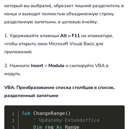
который вы выбрали), обрезает лишний разделитель в
конце и выводит полностью объединенную строку,
разделенную запятыми, в целевую ячейку.
1. Удерживайте клавиши
Alt
и
F11
на клавиатуре,
чтобы открыть окно Microsoft Visual Basic для
приложений.
2. Нажмите
Insert
>
Module
и скопируйте VBA в
модуль.
VBA: Преобразование списка столбцов в список,
разделенный запятыми
Copy
Sub
 ChangeRange
(
)
' Updateby Extendoffice
Dim
 rng 
As
 Range
