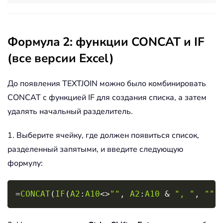
Формула 2: функции CONCAT и IF
(все версии Excel)
До появления TEXTJOIN можно было комбинировать
CONCAT с функцией IF для создания списка, а затем
удалять начальный разделитель.
1. Выберите ячейку, где должен появиться список,
разделенный запятыми, и введите следующую
формулу:
Copy
=
CONCAT
(
IF
(
A2
:
A10
<>
""
,
A2
:
A10
&
", "
,
""
)