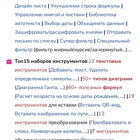
Дизайн листа
|
Улучшенная строка формулы
|
Управление книгой и листами
|
Библиотека
автотекста
|
Выбор даты
|
Объединить данные
|
Зашифровать/расшифровать ячейки
|
Отправить
письмо по списку
|
Супер фильтр
|
Специальный
фильтр
(фильтр жирный/курсив/зачеркнутый...) ...
Топ15 наборов инструментов
:
12
текстовых
инструментов
(
Добавить текст
,
Удалить
определенные символы
, ...)
|
50+
типов диаграмм
(
Диаграмма Ганта
, ...)
|
40+ полезных
формул
(
Расчет возраста на основе даты рождения
, ...)
|
19
инструментов
для вставки (
Вставить QR-код
,
Вставить изображение по пути
, ...)
|
12
инструментов
преобразования (
Преобразовать в
слова
,
Конвертация валюты
, ...)
|
7
инструментов