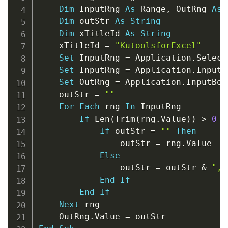
Dim
 InputRng 
As
 Range
,
 OutRng 
As
 
Dim
 outStr 
As
String
Dim
 xTitleId 
As
String
    xTitleId 
=
"KutoolsforExcel"
Set
 InputRng 
=
 Application
.
Select
Set
 InputRng 
=
 Application
.
InputB
Set
 OutRng 
=
 Application
.
InputBox
    outStr 
=
""
For
Each
 rng 
In
 InputRng

If
 Len
(
Trim
(
rng
.
Value
)
)
>
0
T
If
 outStr 
=
""
Then
                outStr 
=
 rng
.
Value

Else
                outStr 
=
 outStr 
&
", 
End
If
End
If
Next
 rng

    OutRng
.
Value 
=