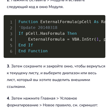
2
. Нажмите Вставить > Модуль и вставьте
следующий код в окно Модуля.
Copy
Function
 ExternalFormula
(
pCell 
As
 Ran
'Update 20140318
If
 pCell
.
HasFormula 
Then
    ExternalFormula 
=
 VBA
.
InStr
(
1
,
 pC
End
If
End
Function
3
. Затем сохраните и закройте окно, чтобы вернуться
к текущему листу, и выберите диапазон или весь
лист, который вы хотите выделить внешними
ссылками.
4
. Затем нажмите Главная > Условное
форматирование > Новое правило, см. скриншот: