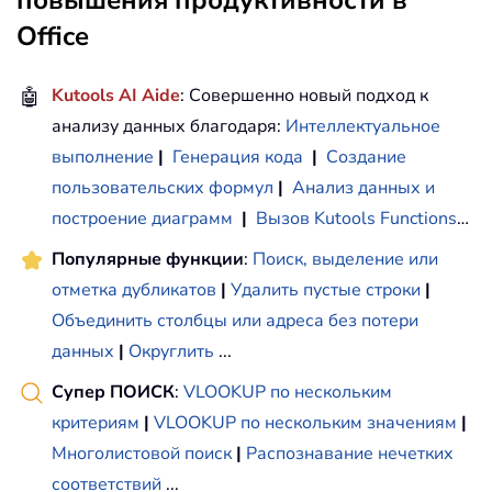
Office
🤖
Kutools AI Aide
: Совершенно новый подход к
анализу данных благодаря:
Интеллектуальное
выполнение
|
Генерация кода
|
Создание
пользовательских формул
|
Анализ данных и
построение диаграмм
|
Вызов Kutools Functions
…
Популярные функции
:
Поиск, выделение или
отметка дубликатов
|
Удалить пустые строки
|
Объединить столбцы или адреса без потери
данных
|
Округлить
...
Супер ПОИСК
:
VLOOKUP по нескольким
критериям
|
VLOOKUP по нескольким значениям
|
Многолистовой поиск
|
Распознавание нечетких
соответствий
...