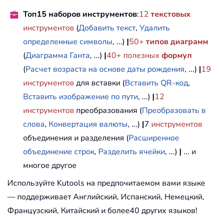
Топ15 наборов инструментов
:
12
текстовых
инструментов
(
Добавить текст
,
Удалить
определенные символы
, ...)
|
50+
типов диаграмм
(
Диаграмма Ганта
, ...)
|
40+ полезных
формул
(
Расчет возраста на основе даты рождения
, ...)
|
19
инструментов
для вставки (
Вставить QR-код
,
Вставить изображение по пути
, ...)
|
12
инструментов
преобразования (
Преобразовать в
слова
,
Конвертация валюты
, ...)
|
7
инструментов
объединения и разделения (
Расширенное
объединение строк
,
Разделить ячейки
, ...)
|
... и
многое другое
Используйте Kutools на предпочитаемом вами языке
— поддерживает Английский, Испанский, Немецкий,
Французский, Китайский и более40 других языков!