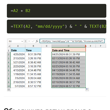
Copy
=
A2
+
B2
Copy
=
TEXT
(
A2
,
"mm/dd/yyyy"
)
&
" "
&
TEXT
(
B2
,