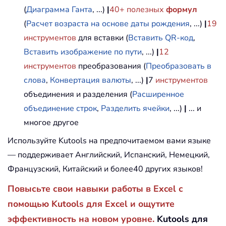
(
Диаграмма Ганта
, ...)
|
40+ полезных
формул
(
Расчет возраста на основе даты рождения
, ...)
|
19
инструментов
для вставки (
Вставить QR-код
,
Вставить изображение по пути
, ...)
|
12
инструментов
преобразования (
Преобразовать в
слова
,
Конвертация валюты
, ...)
|
7
инструментов
объединения и разделения (
Расширенное
объединение строк
,
Разделить ячейки
, ...)
|
... и
многое другое
Используйте Kutools на предпочитаемом вами языке
— поддерживает Английский, Испанский, Немецкий,
Французский, Китайский и более40 других языков!
Повысьте свои навыки работы в Excel с
помощью Kutools для Excel и ощутите
эффективность на новом уровне.
Kutools для