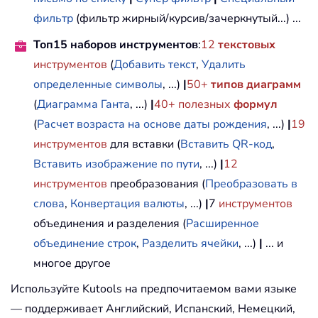
фильтр
(фильтр жирный/курсив/зачеркнутый...) ...
Топ15 наборов инструментов
:
12
текстовых
инструментов
(
Добавить текст
,
Удалить
определенные символы
, ...)
|
50+
типов диаграмм
(
Диаграмма Ганта
, ...)
|
40+ полезных
формул
(
Расчет возраста на основе даты рождения
, ...)
|
19
инструментов
для вставки (
Вставить QR-код
,
Вставить изображение по пути
, ...)
|
12
инструментов
преобразования (
Преобразовать в
слова
,
Конвертация валюты
, ...)
|
7
инструментов
объединения и разделения (
Расширенное
объединение строк
,
Разделить ячейки
, ...)
|
... и
многое другое
Используйте Kutools на предпочитаемом вами языке
— поддерживает Английский, Испанский, Немецкий,