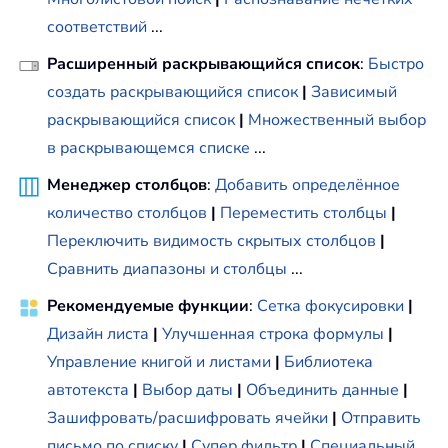
соответствий
...
Расширенный раскрывающийся список
:
Быстро
создать раскрывающийся список
|
Зависимый
раскрывающийся список
|
Множественный выбор
в раскрывающемся списке
...
Менеджер столбцов
:
Добавить определённое
количество столбцов
|
Переместить столбцы
|
Переключить видимость скрытых столбцов
|
Сравнить диапазоны и столбцы
...
Рекомендуемые функции
:
Сетка фокусировки
|
Дизайн листа
|
Улучшенная строка формулы
|
Управление книгой и листами
|
Библиотека
автотекста
|
Выбор даты
|
Объединить данные
|
Зашифровать/расшифровать ячейки
|
Отправить
письмо по списку
|
Супер фильтр
|
Специальный