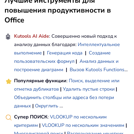
Лучшие инструменты для
повышения продуктивности в
Office
🤖
Kutools AI Aide
: Совершенно новый подход к
анализу данных благодаря:
Интеллектуальное
выполнение
|
Генерация кода
|
Создание
пользовательских формул
|
Анализ данных и
построение диаграмм
|
Вызов Kutools Functions
…
Популярные функции
:
Поиск, выделение или
отметка дубликатов
|
Удалить пустые строки
|
Объединить столбцы или адреса без потери
данных
|
Округлить
...
Супер ПОИСК
:
VLOOKUP по нескольким
критериям
|
VLOOKUP по нескольким значениям
|
Многолистовой поиск
|
Распознавание нечетких