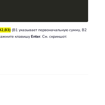
B2,B3)
(B1 указывает первоначальную сумму, B2
 нажмите клавишу
Enter
. См. скриншот: