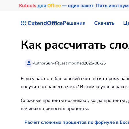
Kutools
для
Office
— один пакет. Пять инстру
Перейти к содержимому
ExtendOffice
Решения
Скачать
Ц
Как рассчитать сл
Author
Sun
•
Last modified
2025-08-26
Если у вас есть банковский счет, по которому н
получить от вашего счета? В этом случае я расск
Сложные проценты возникают, когда проценты до
начинают приносить проценты.
Расчет сложных процентов по формуле в Exc