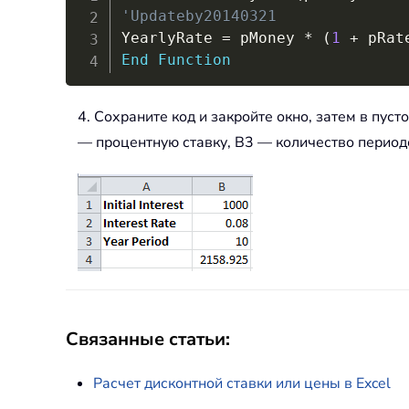
'Updateby20140321
YearlyRate 
=
 pMoney 
*
(
1
+
 pRat
End
Function
4. Сохраните код и закройте окно, затем в пуст
— процентную ставку, B3 — количество период
Связанные статьи:
Расчет дисконтной ставки или цены в Excel