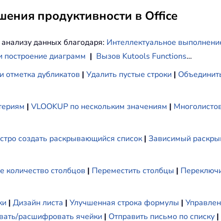
ения продуктивности в Office
 анализу данных благодаря:
Интеллектуальное выполнени
и построение диаграмм
|
Вызов Kutools Functions
…
и отметка дубликатов
|
Удалить пустые строки
|
Объединить
териям
|
VLOOKUP по нескольким значениям
|
Многолистов
стро создать раскрывающийся список
|
Зависимый раскры
е количество столбцов
|
Переместить столбцы
|
Переключи
ки
|
Дизайн листа
|
Улучшенная строка формулы
|
Управлен
ать/расшифровать ячейки
|
Отправить письмо по списку
|