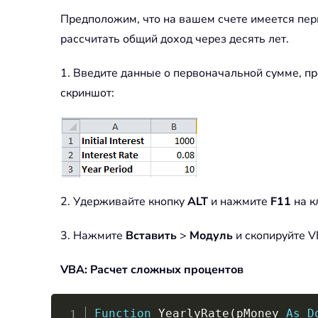
Предположим, что на вашем счете имеется пер
рассчитать общий доход через десять лет.
1. Введите данные о первоначальной сумме, про
скриншот:
2. Удерживайте кнопку
ALT
и нажмите
F11
на к
3. Нажмите
Вставить
>
Модуль
и скопируйте V
VBA: Расчет сложных процентов
Function
 YearlyRate
(
pMoney 
As
D