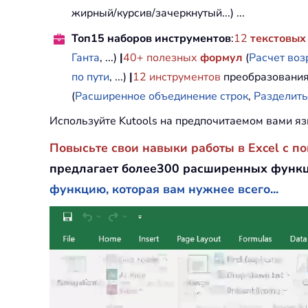
жирный/курсив/зачеркнутый...) ...
Топ15 наборов инструментов
:
12
текстовых
Ганта
, ...)
|
40+ полезных
формул
(
Расчет воз
по пути
, ...)
|
12
инструментов
преобразования
(
Расширенное объединение строк
,
Разделить
Используйте Kutools на предпочитаемом вами яз
Повысьте свои навыки работы в Excel с п
предлагает более300 расширенных функц
функцию, которая вам нужнее всего...