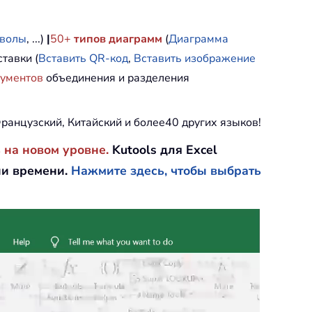
мволы
, ...)
|
50+
типов диаграмм
(
Диаграмма
тавки (
Вставить QR-код
,
Вставить изображение
рументов
объединения и разделения
ранцузский, Китайский и более40 других языков!
 на новом уровне.
Kutools для Excel
ии времени.
Нажмите здесь, чтобы выбрать