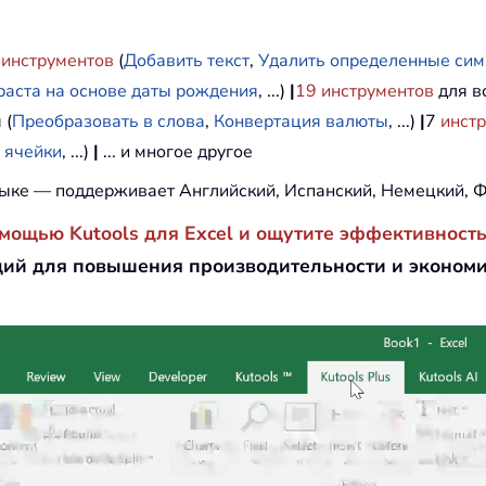
инструментов
(
Добавить текст
,
Удалить определенные си
раста на основе даты рождения
, ...)
|
19
инструментов
для вс
 (
Преобразовать в слова
,
Конвертация валюты
, ...)
|
7
инст
 ячейки
, ...)
|
... и многое другое
ыке — поддерживает Английский, Испанский, Немецкий, Ф
омощью Kutools для Excel и ощутите эффективность
ий для повышения производительности и эконом