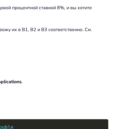
овой процентной ставкой 8%, и вы хотите
ожу их в B1, B2 и B3 соответственно. См.
pplications
.
Copy
ouble