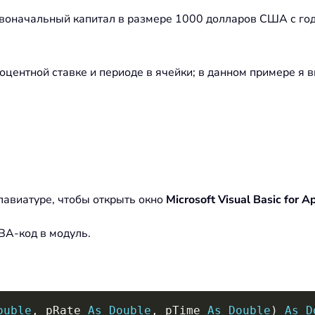
воначальный капитал в размере 1000 долларов США с год
центной ставке и периоде в ячейки; в данном примере я вв
лавиатуре, чтобы открыть окно
Microsoft Visual Basic for A
BA-код в модуль.
ouble
,
 pRate 
As
Double
,
 pTime 
As
Double
)
As
D