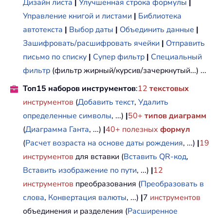
Дизайн листа
|
Улучшенная строка формулы
|
Управление книгой и листами
|
Библиотека
автотекста
|
Выбор даты
|
Объединить данные
|
Зашифровать/расшифровать ячейки
|
Отправить
письмо по списку
|
Супер фильтр
|
Специальный
фильтр
(фильтр жирный/курсив/зачеркнутый...) ...
Топ15 наборов инструментов
:
12
текстовых
инструментов
(
Добавить текст
,
Удалить
определенные символы
, ...)
|
50+
типов диаграмм
(
Диаграмма Ганта
, ...)
|
40+ полезных
формул
(
Расчет возраста на основе даты рождения
, ...)
|
19
инструментов
для вставки (
Вставить QR-код
,
Вставить изображение по пути
, ...)
|
12
инструментов
преобразования (
Преобразовать в
слова
,
Конвертация валюты
, ...)
|
7
инструментов
объединения и разделения (
Расширенное