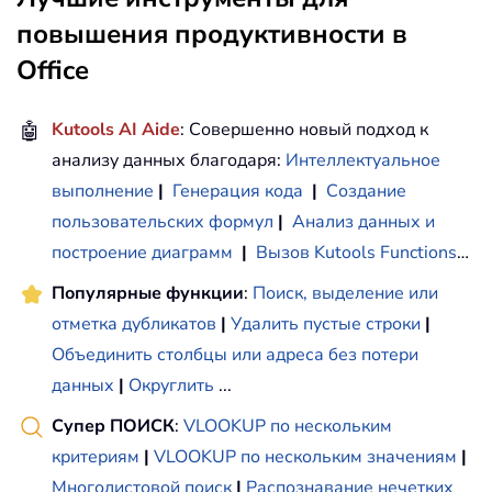
повышения продуктивности в
Office
🤖
Kutools AI Aide
: Совершенно новый подход к
анализу данных благодаря:
Интеллектуальное
выполнение
|
Генерация кода
|
Создание
пользовательских формул
|
Анализ данных и
построение диаграмм
|
Вызов Kutools Functions
…
Популярные функции
:
Поиск, выделение или
отметка дубликатов
|
Удалить пустые строки
|
Объединить столбцы или адреса без потери
данных
|
Округлить
...
Супер ПОИСК
:
VLOOKUP по нескольким
критериям
|
VLOOKUP по нескольким значениям
|
Многолистовой поиск
|
Распознавание нечетких