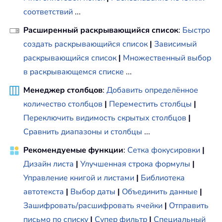
соответствий
...
Расширенный раскрывающийся список
:
Быстро
создать раскрывающийся список
|
Зависимый
раскрывающийся список
|
Множественный выбор
в раскрывающемся списке
...
Менеджер столбцов
:
Добавить определённое
количество столбцов
|
Переместить столбцы
|
Переключить видимость скрытых столбцов
|
Сравнить диапазоны и столбцы
...
Рекомендуемые функции
:
Сетка фокусировки
|
Дизайн листа
|
Улучшенная строка формулы
|
Управление книгой и листами
|
Библиотека
автотекста
|
Выбор даты
|
Объединить данные
|
Зашифровать/расшифровать ячейки
|
Отправить
письмо по списку
|
Супер фильтр
|
Специальный