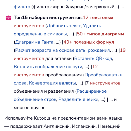
фильтр
(фильтр жирный/курсив/зачеркнутый...) ...
Топ15 наборов инструментов
:
12
текстовых
инструментов
(
Добавить текст
,
Удалить
определенные символы
, ...)
|
50+
типов диаграмм
(
Диаграмма Ганта
, ...)
|
40+ полезных
формул
(
Расчет возраста на основе даты рождения
, ...)
|
19
инструментов
для вставки (
Вставить QR-код
,
Вставить изображение по пути
, ...)
|
12
инструментов
преобразования (
Преобразовать в
слова
,
Конвертация валюты
, ...)
|
7
инструментов
объединения и разделения (
Расширенное
объединение строк
,
Разделить ячейки
, ...)
|
... и
многое другое
Используйте Kutools на предпочитаемом вами языке
— поддерживает Английский, Испанский, Немецкий,