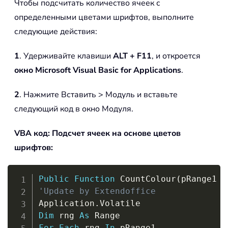
Чтобы подсчитать количество ячеек с
определенными цветами шрифтов, выполните
следующие действия:
1
. Удерживайте клавиши
ALT + F11
, и откроется
окно Microsoft Visual Basic for Applications
.
2
. Нажмите Вставить > Модуль и вставьте
следующий код в окно Модуля.
VBA код: Подсчет ячеек на основе цветов
шрифтов:
Copy
Public
Function
 CountColour
(
pRange1 
A
'Update by Extendoffice
Application
.
Dim
 rng 
As
For
Each
 rng 
In
 pRange1
