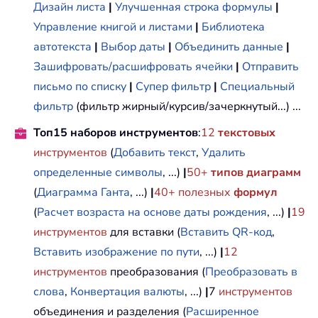
Дизайн листа
|
Улучшенная строка формулы
|
Управление книгой и листами
|
Библиотека
автотекста
|
Выбор даты
|
Объединить данные
|
Зашифровать/расшифровать ячейки
|
Отправить
письмо по списку
|
Супер фильтр
|
Специальный
фильтр
(фильтр жирный/курсив/зачеркнутый...) ...
Топ15 наборов инструментов
:
12
текстовых
инструментов
(
Добавить текст
,
Удалить
определенные символы
, ...)
|
50+
типов диаграмм
(
Диаграмма Ганта
, ...)
|
40+ полезных
формул
(
Расчет возраста на основе даты рождения
, ...)
|
19
инструментов
для вставки (
Вставить QR-код
,
Вставить изображение по пути
, ...)
|
12
инструментов
преобразования (
Преобразовать в
слова
,
Конвертация валюты
, ...)
|
7
инструментов
объединения и разделения (
Расширенное