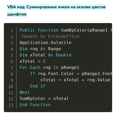
VBA код: Суммирование ячеек на основе цветов
шрифтов:
Copy
Public
Function
 SumByColor
(
pRange1 
As
'Update by Extendoffice
Application
.
Dim
 rng 
As
Dim
 xTotal 
As
Double
xTotal 
=
0
For
Each
 rng 
In
 pRange1

If
 rng
.
Font
.
Color 
=
 pRange2
.
Font
.
        xTotal 
=
 xTotal 
+
 rng
.
Value

End
If
Next
SumByColor 
=
End
Function