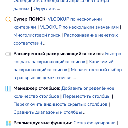
Объединить столбцы или адреса без потери
данных
|
Округлить
...
Супер ПОИСК
:
VLOOKUP по нескольким
критериям
|
VLOOKUP по нескольким значениям
|
Многолистовой поиск
|
Распознавание нечетких
соответствий
...
Расширенный раскрывающийся список
:
Быстро
создать раскрывающийся список
|
Зависимый
раскрывающийся список
|
Множественный выбор
в раскрывающемся списке
...
Менеджер столбцов
:
Добавить определённое
количество столбцов
|
Переместить столбцы
|
Переключить видимость скрытых столбцов
|
Сравнить диапазоны и столбцы
...
Рекомендуемые функции
:
Сетка фокусировки
|