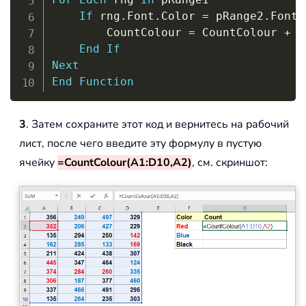
If
 rng
.
Font
.
Color 
=
 pRange2
.
Font
.
        CountColour 
=
 CountColour 
+
1
End
If
Next
End
Function
3
. Затем сохраните этот код и вернитесь на рабочий
лист, после чего введите эту формулу в пустую
ячейку
=CountColour(A1:D10,A2)
, см. скриншот: