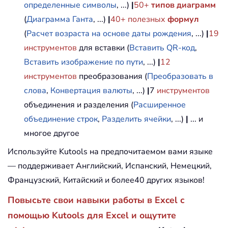
определенные символы
, ...)
|
50+
типов диаграмм
(
Диаграмма Ганта
, ...)
|
40+ полезных
формул
(
Расчет возраста на основе даты рождения
, ...)
|
19
инструментов
для вставки (
Вставить QR-код
,
Вставить изображение по пути
, ...)
|
12
инструментов
преобразования (
Преобразовать в
слова
,
Конвертация валюты
, ...)
|
7
инструментов
объединения и разделения (
Расширенное
объединение строк
,
Разделить ячейки
, ...)
|
... и
многое другое
Используйте Kutools на предпочитаемом вами языке
— поддерживает Английский, Испанский, Немецкий,
Французский, Китайский и более40 других языков!
Повысьте свои навыки работы в Excel с
помощью Kutools для Excel и ощутите