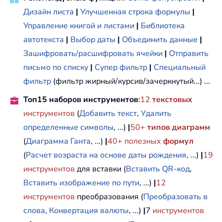
Дизайн листа
|
Улучшенная строка формулы
|
Управление книгой и листами
|
Библиотека
автотекста
|
Выбор даты
|
Объединить данные
|
Зашифровать/расшифровать ячейки
|
Отправить
письмо по списку
|
Супер фильтр
|
Специальный
фильтр
(фильтр жирный/курсив/зачеркнутый...) ...
Топ15 наборов инструментов
:
12
текстовых
инструментов
(
Добавить текст
,
Удалить
определенные символы
, ...)
|
50+
типов диаграмм
(
Диаграмма Ганта
, ...)
|
40+ полезных
формул
(
Расчет возраста на основе даты рождения
, ...)
|
19
инструментов
для вставки (
Вставить QR-код
,
Вставить изображение по пути
, ...)
|
12
инструментов
преобразования (
Преобразовать в
слова
,
Конвертация валюты
, ...)
|
7
инструментов