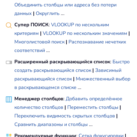
Объединить столбцы или адреса без потери
данных
|
Округлить
...
Супер ПОИСК
:
VLOOKUP по нескольким
критериям
|
VLOOKUP по нескольким значениям
|
Многолистовой поиск
|
Распознавание нечетких
соответствий
...
Расширенный раскрывающийся список
:
Быстро
создать раскрывающийся список
|
Зависимый
раскрывающийся список
|
Множественный выбор
в раскрывающемся списке
...
Менеджер столбцов
:
Добавить определённое
количество столбцов
|
Переместить столбцы
|
Переключить видимость скрытых столбцов
|
Сравнить диапазоны и столбцы
...
Рекомендуемые функции
:
Сетка фокусировки
|