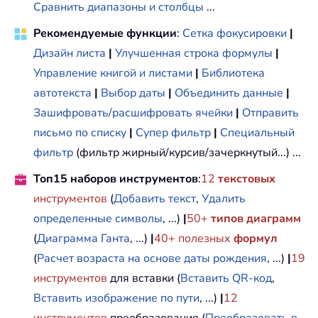
Сравнить диапазоны и столбцы
...
Рекомендуемые функции
:
Сетка фокусировки
|
Дизайн листа
|
Улучшенная строка формулы
|
Управление книгой и листами
|
Библиотека
автотекста
|
Выбор даты
|
Объединить данные
|
Зашифровать/расшифровать ячейки
|
Отправить
письмо по списку
|
Супер фильтр
|
Специальный
фильтр
(фильтр жирный/курсив/зачеркнутый...) ...
Топ15 наборов инструментов
:
12
текстовых
инструментов
(
Добавить текст
,
Удалить
определенные символы
, ...)
|
50+
типов диаграмм
(
Диаграмма Ганта
, ...)
|
40+ полезных
формул
(
Расчет возраста на основе даты рождения
, ...)
|
19
инструментов
для вставки (
Вставить QR-код
,
Вставить изображение по пути
, ...)
|
12
инструментов
преобразования (
Преобразовать в