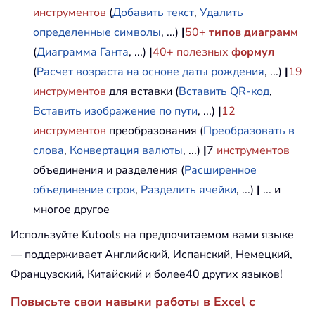
инструментов
(
Добавить текст
,
Удалить
определенные символы
, ...)
|
50+
типов диаграмм
(
Диаграмма Ганта
, ...)
|
40+ полезных
формул
(
Расчет возраста на основе даты рождения
, ...)
|
19
инструментов
для вставки (
Вставить QR-код
,
Вставить изображение по пути
, ...)
|
12
инструментов
преобразования (
Преобразовать в
слова
,
Конвертация валюты
, ...)
|
7
инструментов
объединения и разделения (
Расширенное
объединение строк
,
Разделить ячейки
, ...)
|
... и
многое другое
Используйте Kutools на предпочитаемом вами языке
— поддерживает Английский, Испанский, Немецкий,
Французский, Китайский и более40 других языков!
Повысьте свои навыки работы в Excel с